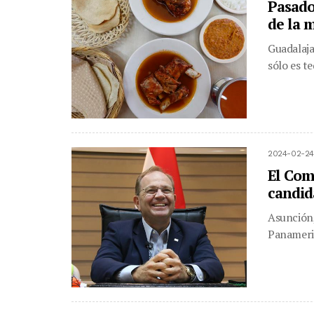
Pasado
de la 
Guadalaja
sólo es t
2024-02-24
El Com
candid
Asunción,
Panameric