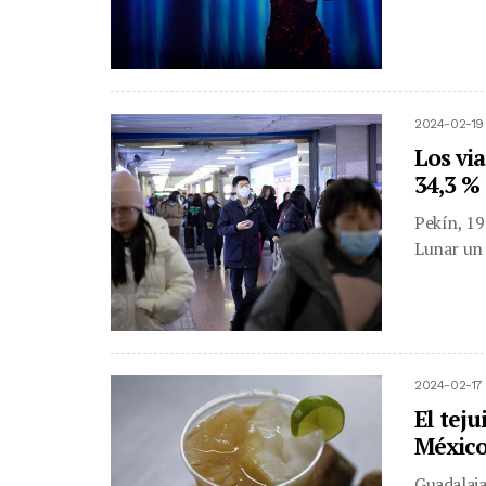
2024-02-19
Los vi
34,3 %
Pekín, 19
Lunar un t
2024-02-17
El teju
México
Guadalaja