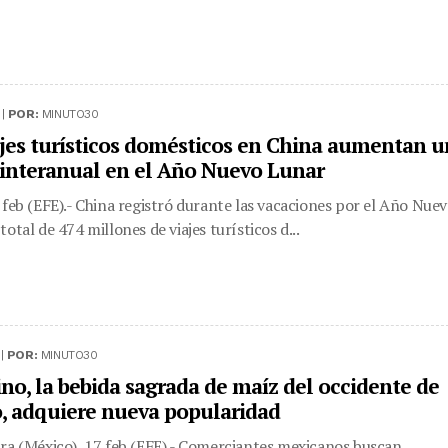
 |
POR:
MINUTO30
ajes turísticos domésticos en China aumentan u
 interanual en el Año Nuevo Lunar
 feb (EFE).- China registró durante las vacaciones por el Año Nue
otal de 474 millones de viajes turísticos d...
 |
POR:
MINUTO30
ino, la bebida sagrada de maíz del occidente de
, adquiere nueva popularidad
ra (México), 17 feb (EFE).- Comerciantes mexicanos buscan