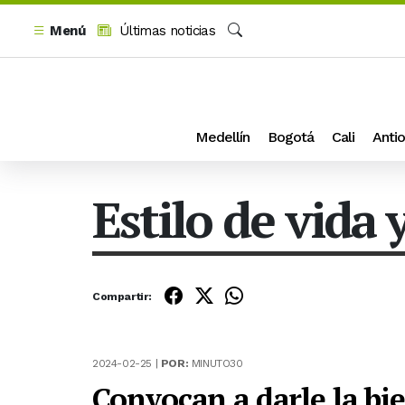
Menú
Últimas noticias
Buscar
Medellín
Bogotá
Cali
Antio
Estilo de vida 
Compartir:
2024-02-25 |
POR:
MINUTO30
Convocan a darle la bi