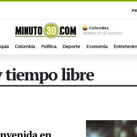
PI
Colombia
VIERNES 07 DE AGOSTO
quia
Colombia
Política
Deporte
Economía
Entretenim
y tiempo libre
envenida en