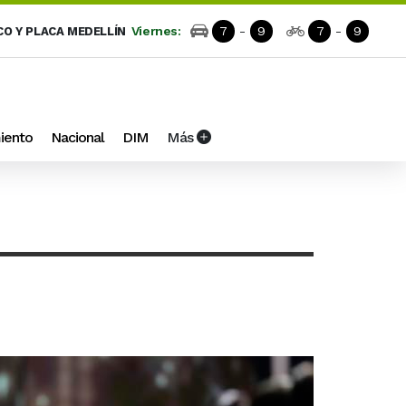
Viernes:
7
-
9
7
-
9
CO Y PLACA MEDELLÍN
iento
Nacional
DIM
Más