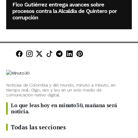
Fico Gutiérrez entrega avances sobre
procesos contra la Alcaldía de Quintero por
corrupción
Minuto30 en Facebook
Minuto30 en Instagram
Minuto30 en X (Twitter)
Minuto30 en TikTok
Canal de Minuto30 en T
Minuto30 en LinkedIn
Minuto30 en Pinte
Noticias de Colombia y del mundo, minuto a minuto, en
tiempo real. Oigo, veo y leo en un solo medio de
comunicación nativo digital.
Lo que leas hoy en minuto30, mañana será
noticia.
Todas las secciones