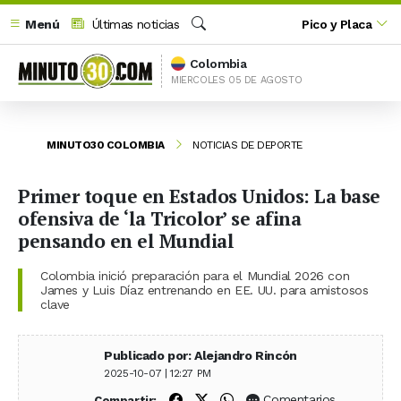
Menú
Últimas noticias
Pico y Placa
Buscar
Colombia
MIERCOLES 05 DE AGOSTO
MINUTO30 COLOMBIA
NOTICIAS DE DEPORTE
Primer toque en Estados Unidos: La base
ofensiva de ‘la Tricolor’ se afina
pensando en el Mundial
Colombia inició preparación para el Mundial 2026 con
James y Luis Díaz entrenando en EE. UU. para amistosos
clave
Publicado por: Alejandro Rincón
2025-10-07 | 12:27 PM
Compartir en Facebook
Compartir en X (Twitter)
Compartir en WhatsApp
Comentarios
Compartir: