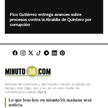
Fico Gutiérrez entrega avances sobre
procesos contra la Alcaldía de Quintero por
corrupción
Minuto30 en Facebook
Minuto30 en Instagram
Minuto30 en X (Twitter)
Minuto30 en TikTok
Canal de Minuto30 en T
Minuto30 en LinkedIn
Minuto30 en Pinte
Noticias de Colombia y del mundo, minuto a minuto, en
tiempo real. Oigo, veo y leo en un solo medio de
comunicación nativo digital.
Lo que leas hoy en minuto30, mañana será
noticia.