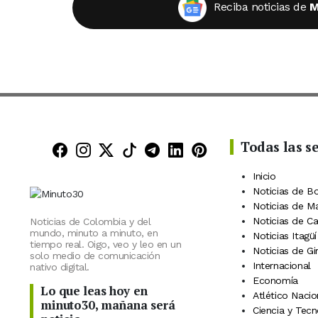
Reciba noticias de
M
Todas las s
Minuto30 en Facebook
Minuto30 en Instagram
Minuto30 en X (Twitter)
Minuto30 en TikTok
Canal de Minuto30 en
Minuto30 en Linke
Minuto30 en Pin
Inicio
Noticias de B
Noticias de M
Noticias de C
Noticias de Colombia y del
mundo, minuto a minuto, en
Noticias Itagüí
tiempo real. Oigo, veo y leo en un
Noticias de Gi
solo medio de comunicación
Internacional
nativo digital.
Economía
Lo que leas hoy en
Atlético Nacio
minuto30, mañana será
Ciencia y Tecn