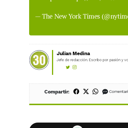
— The New York Times (@nytim
Julian Medina
Jefe de redacción. Escribo por pasión y vo
Compartir en Fac
Compartir en X
Compartir
Compartir:
Comentar