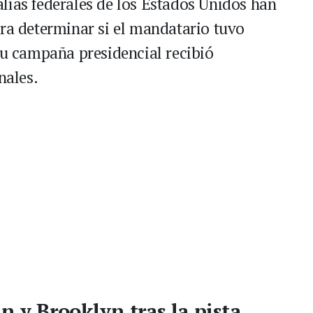
lías federales de los Estados Unidos han
ara determinar si el mandatario tuvo
su campaña presidencial recibió
nales.
n y Brooklyn tras la pista