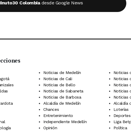
inuto30 Colombia
desde Google News
ecciones
 Telegram
dIn
terest
Noticias de Medellín
Noticias 
ogotá
Noticias de Cali
Noticias
anizales
Noticias de Bello
Noticias
aldas
Noticias de Sabaneta
Noticias 
Noticias de Barbosa
Noticias
rardota
Alcaldía de Medellín
Alcaldía
Chances
Loterías
Entretenimiento
Deportes
nal
Independiente Medellín
Liga Betp
ología
Opinión
Política