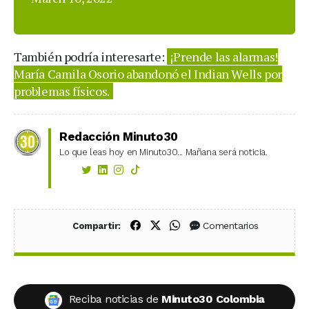
También podría interesarte:
¡Prende las alarmas!
María Camila Osorio abandonó el Indian Wells por
problemas físicos.
Redacción Minuto30
Lo que leas hoy en Minuto30... Mañana será noticia.
Compartir en Facebook
Compartir en X (Twitter)
Compartir en WhatsApp
Comentarios
Compartir:
Reciba noticias de
Minuto30 Colombia