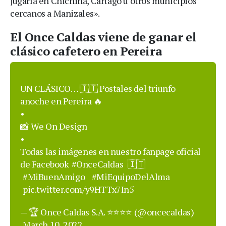
jugaría en Chichiná, Cartago u otros municipios
cercanos a Manizales».
El Once Caldas viene de ganar el
clásico cafetero en Pereira
UN CLÁSICO… 🇮🇹 Postales del triunfo
anoche en Pereira 🔥
•
📸 We On Design
•
Todas las imágenes en nuestro fanpage oficial
de Facebook
#OnceCaldas
🇮🇹
#MiBuenAmigo
#MiEquipoDelAlma
pic.twitter.com/y9HTTx7In5
— 🏆 Once Caldas S.A. ⭐️⭐️⭐️⭐️ (@oncecaldas)
March 10, 2022