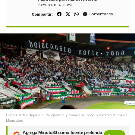
2022-03-11 | 4:58 PM
Compartir en Facebook
Compartir en X (Twitter)
Compartir en WhatsApp
Comentarios
Compartir:
Once Caldas dejaría el Palogrande y planea su propio estadio fuera del
Manizales
Agrega Minuto30 como fuente preferida