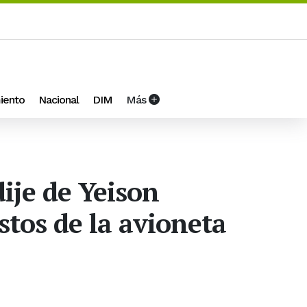
iento
Nacional
DIM
Más
dije de Yeison
tos de la avioneta