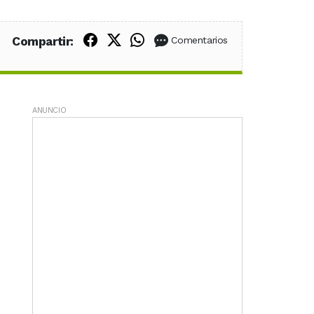
Compartir en Facebook
Compartir en X (Twitter)
Compartir en WhatsApp
Compartir:
Comentarios
ANUNCIO