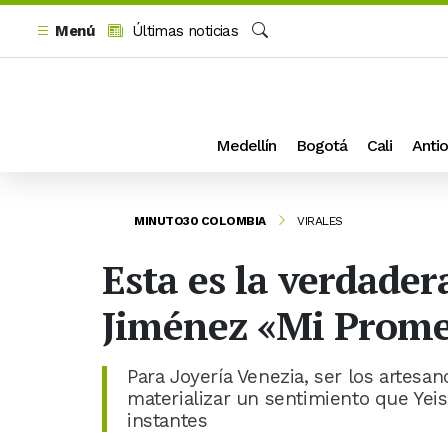
Menú
Últimas noticias
Buscar
Medellín
Bogotá
Cali
Antio
MINUTO30 COLOMBIA
VIRALES
Esta es la verdader
Jiménez «Mi Promes
Para Joyería Venezia, ser los artesa
materializar un sentimiento que Yei
instantes