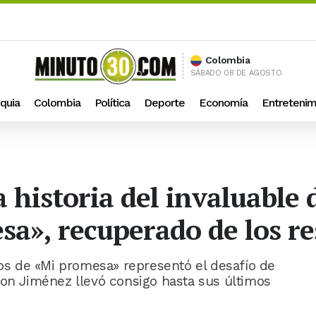
Colombia
SÁBADO 08 DE AGOSTO
quia
Colombia
Política
Deporte
Economía
Entretenim
a historia del invaluable 
a», recuperado de los res
nos de «Mi promesa» representó el desafío de
son Jiménez llevó consigo hasta sus últimos