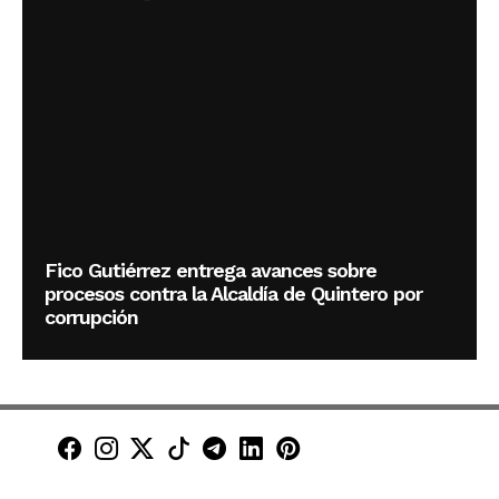
Fico Gutiérrez entrega avances sobre
procesos contra la Alcaldía de Quintero por
corrupción
Minuto30 en Facebook
Minuto30 en Instagram
Minuto30 en X (Twitter)
Minuto30 en TikTok
Canal de Minuto30 en T
Minuto30 en LinkedIn
Minuto30 en Pinte