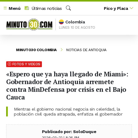
Menú
Últimas noticias
Pico y Placa
Buscar
Colombia
LUNES 10 DE AGOSTO
MINUTO30 COLOMBIA
NOTICIAS DE ANTIOQUIA
FOTOS Y VIDEOS
«Espero que ya haya llegado de Miami»:
Gobernador de Antioquia arremete
contra MinDefensa por crisis en el Bajo
Cauca
Mientras el gobierno nacional negocia sin celeridad, la
población civil queda atrapada, enfatiza el gobernador
Publicado por: SoloDuque
2026-03-22 | 8:26 PM