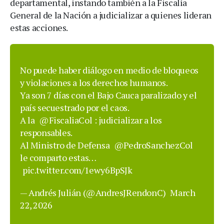
departamental, instando también a la Fiscalía
General de la Nación a judicializar a quienes lideran
estas acciones.
No puede haber diálogo en medio de bloqueos
y violaciones a los derechos humanos.
Ya son 7 días con el Bajo Cauca paralizado y el
país secuestrado por el caos.
A la
@FiscaliaCol
: judicializar a los
responsables.
Al Ministro de Defensa
@PedroSanchezCol
le comparto estas…
pic.twitter.com/1ewy6BpSJk
— Andrés Julián (@AndresJRendonC)
March
22, 2026