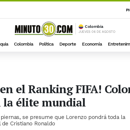
P
Colombia
JUEVES 06 DE AGOSTO
quia
Colombia
Política
Deporte
Economía
Entretenim
o en el Ranking FIFA! Col
 la élite mundial
ar piernas, se presume que Lorenzo pondrá toda la
l de Cristiano Ronaldo