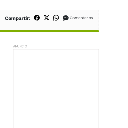
Compartir en Facebook
Compartir en X (Twitter)
Compartir en WhatsApp
Compartir:
Comentarios
ANUNCIO