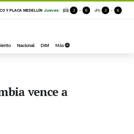
Jueves:
3
-
6
3
-
6
ICO Y PLACA MEDELLÍN
iento
Nacional
DIM
Más
ombia vence a