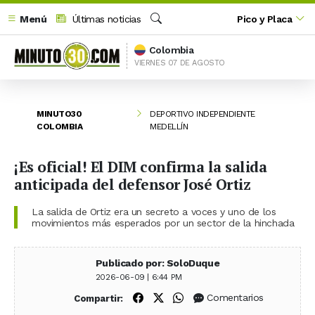
Menú
Últimas noticias
Pico y Placa
Buscar
Colombia
VIERNES 07 DE AGOSTO
MINUTO30
DEPORTIVO INDEPENDIENTE
COLOMBIA
MEDELLÍN
¡Es oficial! El DIM confirma la salida
anticipada del defensor José Ortiz
La salida de Ortiz era un secreto a voces y uno de los
movimientos más esperados por un sector de la hinchada
Publicado por: SoloDuque
2026-06-09 | 6:44 PM
Compartir en Facebook
Compartir en X (Twitter)
Compartir en WhatsApp
Comentarios
Compartir: