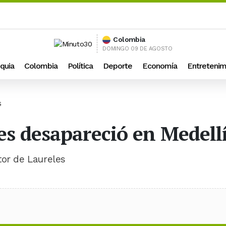
Colombia
DOMINGO 09 DE AGOSTO
quia
Colombia
Política
Deporte
Economía
Entretenim
S
es desapareció en Medell
tor de Laureles