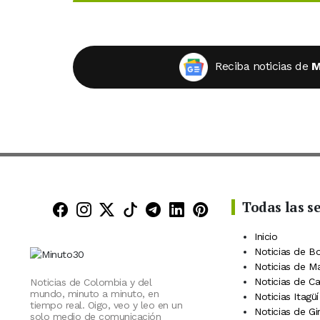
Reciba noticias de
M
Todas las s
Minuto30 en Facebook
Minuto30 en Instagram
Minuto30 en X (Twitter)
Minuto30 en TikTok
Canal de Minuto30 en
Minuto30 en Linke
Minuto30 en Pin
Inicio
Noticias de B
Noticias de M
Noticias de C
Noticias de Colombia y del
mundo, minuto a minuto, en
Noticias Itagüí
tiempo real. Oigo, veo y leo en un
Noticias de Gi
solo medio de comunicación