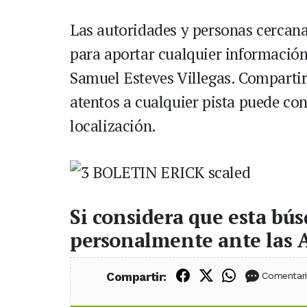
Las autoridades y personas cercana
para aportar cualquier información
Samuel Esteves Villegas. Compartir
atentos a cualquier pista puede con
localización.
Si considera que esta bú
personalmente ante las 
Compartir en Fac
Compartir en X
Compartir
Compartir:
Comentar