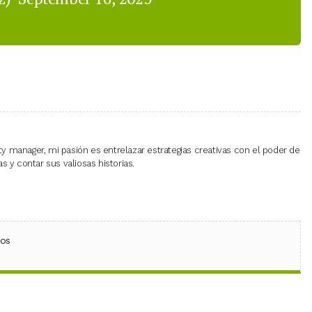
 manager, mi pasión es entrelazar estrategias creativas con el poder de
 y contar sus valiosas historias.
ebook
 (Twitter)
 en WhatsApp
ios