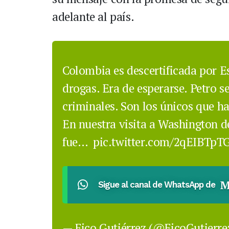
adelante al país.
Colombia es descertificada por E
drogas. Era de esperarse. Petro s
criminales. Son los únicos que h
En nuestra visita a Washington d
fue…
pic.twitter.com/2qEIBTpT
M
Sigue al canal de WhatsApp de
— Fico Gutiérrez (@FicoGutierr