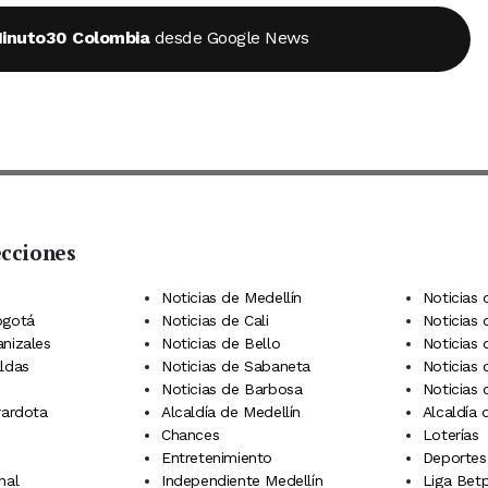
inuto30 Colombia
desde Google News
ecciones
 Telegram
dIn
terest
Noticias de Medellín
Noticias 
ogotá
Noticias de Cali
Noticias
anizales
Noticias de Bello
Noticias
aldas
Noticias de Sabaneta
Noticias 
Noticias de Barbosa
Noticias
rardota
Alcaldía de Medellín
Alcaldía
Chances
Loterías
Entretenimiento
Deportes
nal
Independiente Medellín
Liga Betp