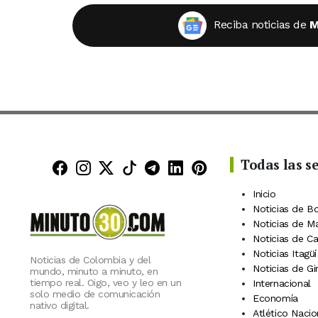
Reciba noticias de
M
Todas las s
Minuto30 en Facebook
Minuto30 en Instagram
Minuto30 en X (Twitter)
Minuto30 en TikTok
Canal de Minuto30 en
Minuto30 en Linke
Minuto30 en Pin
Inicio
Noticias de B
Noticias de M
Noticias de C
Noticias Itagüí
Noticias de Colombia y del
Noticias de Gi
mundo, minuto a minuto, en
tiempo real. Oigo, veo y leo en un
Internacional
solo medio de comunicación
Economía
nativo digital.
Atlético Nacio