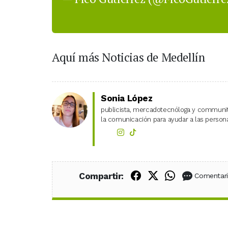
Aquí más Noticias de Medellín
Sonia López
publicista, mercadotecnóloga y community
la comunicación para ayudar a las personas
Compartir en Fac
Compartir en X
Compartir
Compartir:
Comentar