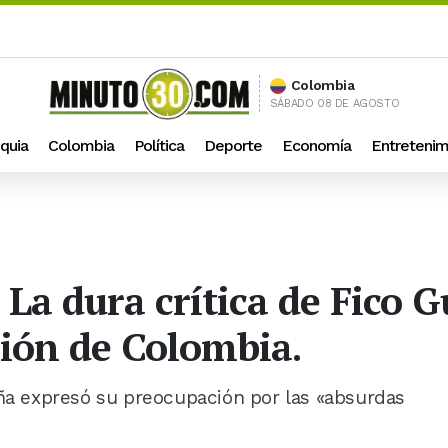
Colombia
SÁBADO 08 DE AGOSTO
quia
Colombia
Política
Deporte
Economía
Entretenim
 La dura crítica de Fico G
ación de Colombia.
eña expresó su preocupación por las «absurdas