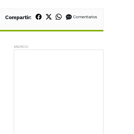
Compartir en Facebook
Compartir en X (Twitter)
Compartir en WhatsApp
Compartir:
Comentarios
ANUNCIO