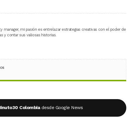
 manager, mi pasión es entrelazar estrategias creativas con el poder de
 y contar sus valiosas historias.
ebook
 (Twitter)
 en WhatsApp
ios
inuto30 Colombia
desde Google News