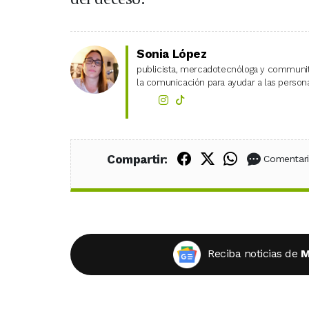
Sonia López
publicista, mercadotecnóloga y community
la comunicación para ayudar a las personas
Compartir en Fac
Compartir en X
Compartir
Compartir:
Comentar
Reciba noticias de
M