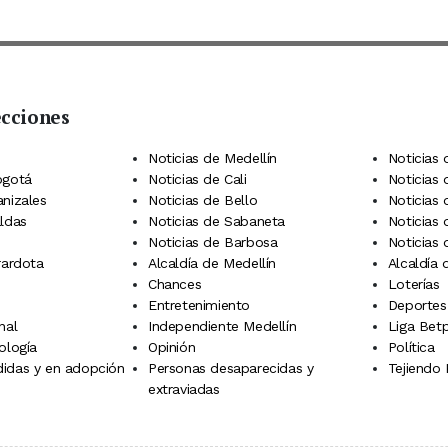
ecciones
 Telegram
dIn
terest
Noticias de Medellín
Noticias 
ogotá
Noticias de Cali
Noticias
anizales
Noticias de Bello
Noticias
aldas
Noticias de Sabaneta
Noticias 
Noticias de Barbosa
Noticias
rardota
Alcaldía de Medellín
Alcaldía
Chances
Loterías
Entretenimiento
Deportes
nal
Independiente Medellín
Liga Betp
ología
Opinión
Política
idas y en adopción
Personas desaparecidas y
Tejiendo
extraviadas