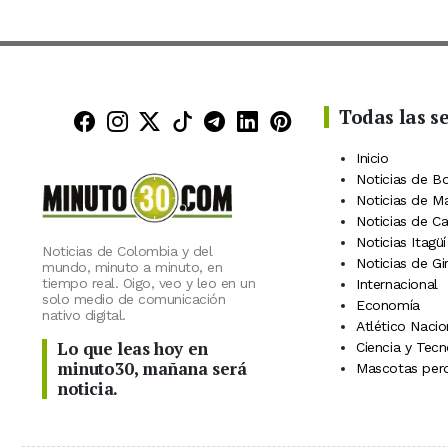
Todas las s
Minuto30 en Facebook
Minuto30 en Instagram
Minuto30 en X (Twitter)
Minuto30 en TikTok
Canal de Minuto30 en
Minuto30 en Linke
Minuto30 en Pin
Inicio
Noticias de B
Noticias de M
Noticias de C
Noticias Itagüí
Noticias de Colombia y del
Noticias de Gi
mundo, minuto a minuto, en
tiempo real. Oigo, veo y leo en un
Internacional
solo medio de comunicación
Economía
nativo digital.
Atlético Nacio
Lo que leas hoy en
Ciencia y Tecn
minuto30, mañana será
Mascotas perd
noticia.