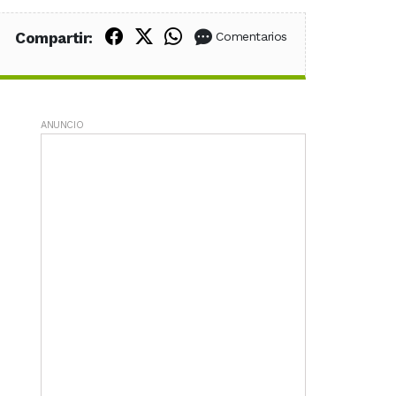
Compartir en Facebook
Compartir en X (Twitter)
Compartir en WhatsApp
Compartir:
Comentarios
ANUNCIO