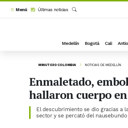
Menú
Últimas noticias
Buscar
Medellín
Bogotá
Cali
Antio
MINUTO30 COLOMBIA
NOTICIAS DE MEDELLÍN
Enmaletado, embols
hallaron cuerpo e
El descubrimiento se dio gracias a l
sector y se percató del nausebund