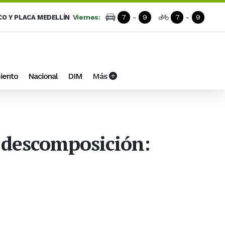
Viernes:
7
-
9
7
-
9
CO Y PLACA MEDELLÍN
iento
Nacional
DIM
Más
 descomposición: