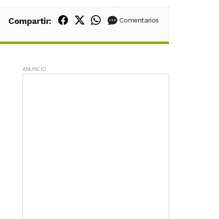
Compartir en Facebook
Compartir en X (Twitter)
Compartir en WhatsApp
Compartir:
Comentarios
ANUNCIO