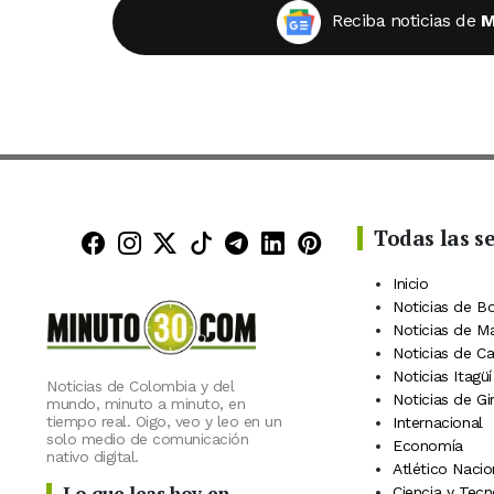
Reciba noticias de
M
Todas las s
Minuto30 en Facebook
Minuto30 en Instagram
Minuto30 en X (Twitter)
Minuto30 en TikTok
Canal de Minuto30 en
Minuto30 en Linke
Minuto30 en Pin
Inicio
Noticias de B
Noticias de M
Noticias de C
Noticias Itagüí
Noticias de Colombia y del
Noticias de Gi
mundo, minuto a minuto, en
tiempo real. Oigo, veo y leo en un
Internacional
solo medio de comunicación
Economía
nativo digital.
Atlético Nacio
Lo que leas hoy en
Ciencia y Tecn