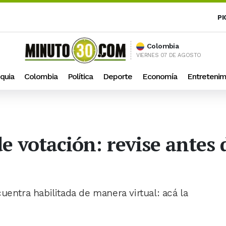
PI
Colombia
VIERNES 07 DE AGOSTO
quia
Colombia
Política
Deporte
Economía
Entretenim
e votación: revise antes d
uentra habilitada de manera virtual: acá la