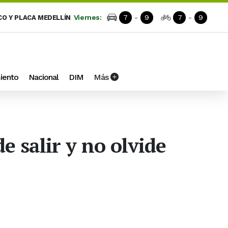
Viernes:
7
-
9
7
-
9
CO Y PLACA MEDELLÍN
iento
Nacional
DIM
Más
e salir y no olvide