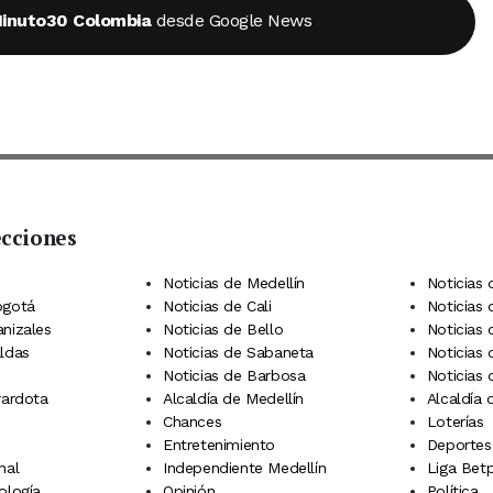
inuto30 Colombia
desde Google News
ecciones
 Telegram
dIn
terest
Noticias de Medellín
Noticias 
ogotá
Noticias de Cali
Noticias
anizales
Noticias de Bello
Noticias
aldas
Noticias de Sabaneta
Noticias 
Noticias de Barbosa
Noticias
rardota
Alcaldía de Medellín
Alcaldía
Chances
Loterías
Entretenimiento
Deportes
nal
Independiente Medellín
Liga Betp
ología
Opinión
Política