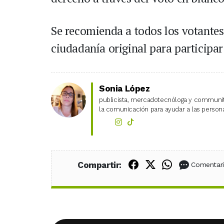
Se recomienda a todos los votantes
ciudadanía original para participar
Sonia López
publicista, mercadotecnóloga y community
la comunicación para ayudar a las personas
Compartir en Fac
Compartir en X
Compartir
Compartir:
Comentar