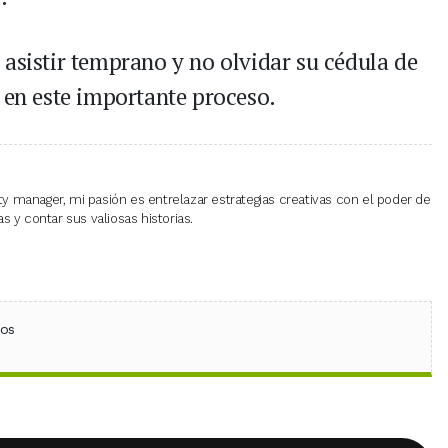
 asistir temprano y no olvidar su cédula de
 en este importante proceso.
 manager, mi pasión es entrelazar estrategias creativas con el poder de
 y contar sus valiosas historias.
ebook
 (Twitter)
 en WhatsApp
ios