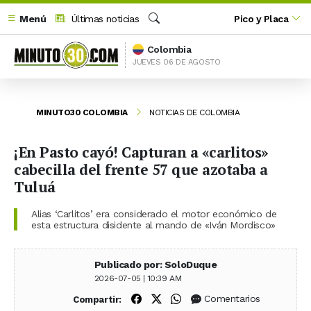
Menú
Últimas noticias
Pico y Placa
Buscar
Colombia
JUEVES 06 DE AGOSTO
MINUTO30 COLOMBIA
NOTICIAS DE COLOMBIA
¡En Pasto cayó! Capturan a «carlitos»
cabecilla del frente 57 que azotaba a
Tuluá
Alias ‘Carlitos’ era considerado el motor económico de
esta estructura disidente al mando de «Iván Mordisco»
Publicado por: SoloDuque
2026-07-05 | 10:39 AM
Compartir en Facebook
Compartir en X (Twitter)
Compartir en WhatsApp
Comentarios
Compartir: