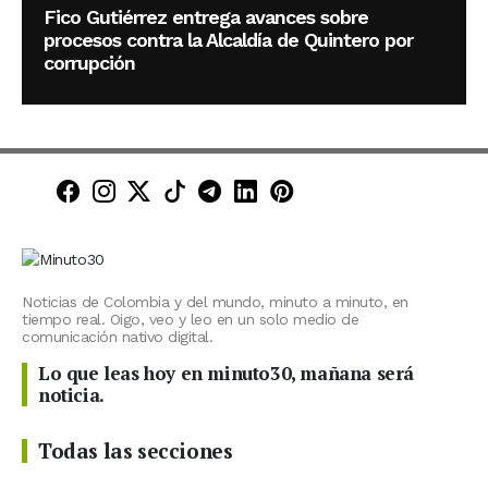
Fico Gutiérrez entrega avances sobre
procesos contra la Alcaldía de Quintero por
corrupción
Minuto30 en Facebook
Minuto30 en Instagram
Minuto30 en X (Twitter)
Minuto30 en TikTok
Canal de Minuto30 en T
Minuto30 en LinkedIn
Minuto30 en Pinte
Noticias de Colombia y del mundo, minuto a minuto, en
tiempo real. Oigo, veo y leo en un solo medio de
comunicación nativo digital.
Lo que leas hoy en minuto30, mañana será
noticia.
Todas las secciones