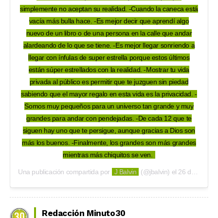
simplemente no aceptan su realidad. -Cuando la caneca está
vacía más bulla hace. -Es mejor decir que aprendí algo
nuevo de un libro o de una persona en la calle que andar
alardeando de lo que se tiene. -Es mejor llegar sonriendo a
llegar con ínfulas de super estrella porque estos últimos
están súper estrellados con la realidad. -Mostrar tu vida
privada al público es permitir que te juzguen sin piedad
sabiendo que el mayor regalo en esta vida es la privacidad. -
Somos muy pequeños para un universo tan grande y muy
grandes para andar con pendejadas. -De cada 12 que te
siguen hay uno que te persigue, aunque gracias a Dios son
más los buenos. -Finalmente, los grandes son más grandes
mientras más chiquitos se ven.
Una publicación compartida por
J Balvin
(@jbalvin) el
26 de Oct de 2018 a las 8:18 PDT
Redacción Minuto30