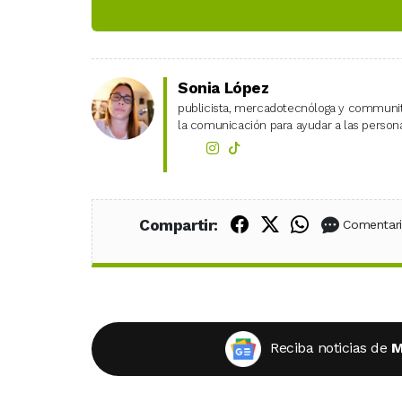
Sonia López
publicista, mercadotecnóloga y community
la comunicación para ayudar a las personas
Compartir en Fac
Compartir en X
Compartir
Compartir:
Comentar
Reciba noticias de
M