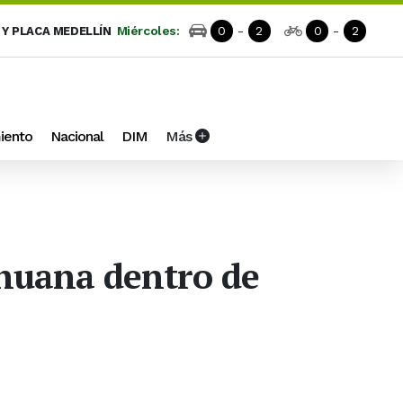
Miércoles:
0
-
2
0
-
2
 Y PLACA MEDELLÍN
iento
Nacional
DIM
Más
ihuana dentro de