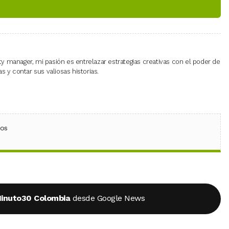
 manager, mi pasión es entrelazar estrategias creativas con el poder de
 y contar sus valiosas historias.
ebook
 (Twitter)
 en WhatsApp
ios
inuto30 Colombia
desde Google News