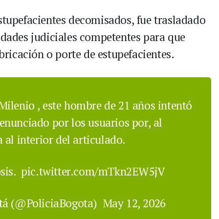
estupefacientes decomisados, fue trasladado
ridades judiciales competentes para que
abricación o porte de estupefacientes.
ilenio
, este hombre de 21 años intentó
 denunciado por los usuarios por, al
al interior del articulado.
sis.
pic.twitter.com/mTkn2EW5jV
otá (@PoliciaBogota)
May 12, 2026