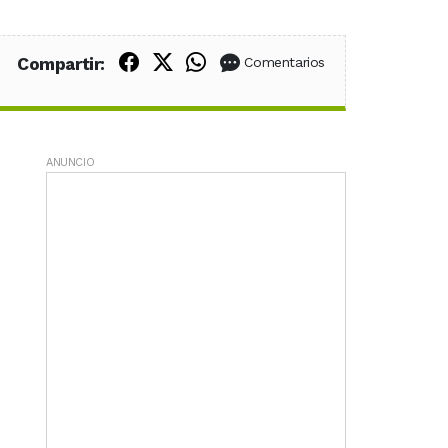
Compartir en Facebook
Compartir en X (Twitter)
Compartir en WhatsApp
Compartir:
Comentarios
ANUNCIO