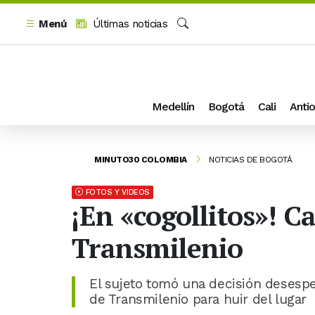
Menú
Últimas noticias
Buscar
Medellín
Bogotá
Cali
Antio
MINUTO30 COLOMBIA
NOTICIAS DE BOGOTÁ
FOTOS Y VIDEOS
¡En «cogollitos»! 
Transmilenio
El sujeto tomó una decisión desesper
de Transmilenio para huir del lugar