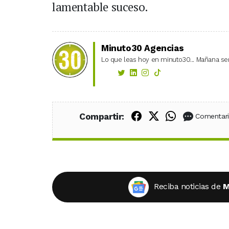
lamentable suceso.
Minuto30 Agencias
Lo que leas hoy en minuto30... Mañana ser
Compartir en Fac
Compartir en X
Compartir
Compartir:
Comentar
Reciba noticias de
M