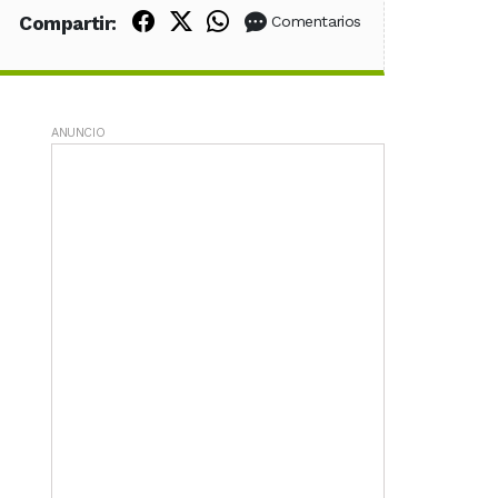
Compartir en Facebook
Compartir en X (Twitter)
Compartir en WhatsApp
Compartir:
Comentarios
ANUNCIO