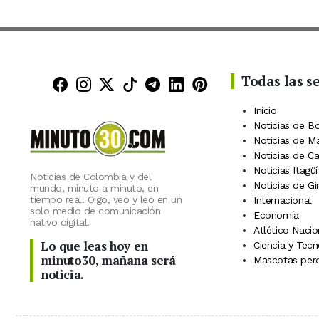
Todas las s
Minuto30 en Facebook
Minuto30 en Instagram
Minuto30 en X (Twitter)
Minuto30 en TikTok
Canal de Minuto30 en
Minuto30 en Linke
Minuto30 en Pin
Inicio
Noticias de B
Noticias de M
Noticias de C
Noticias Itagüí
Noticias de Colombia y del
Noticias de Gi
mundo, minuto a minuto, en
tiempo real. Oigo, veo y leo en un
Internacional
solo medio de comunicación
Economía
nativo digital.
Atlético Nacio
Lo que leas hoy en
Ciencia y Tecn
minuto30, mañana será
Mascotas perd
noticia.