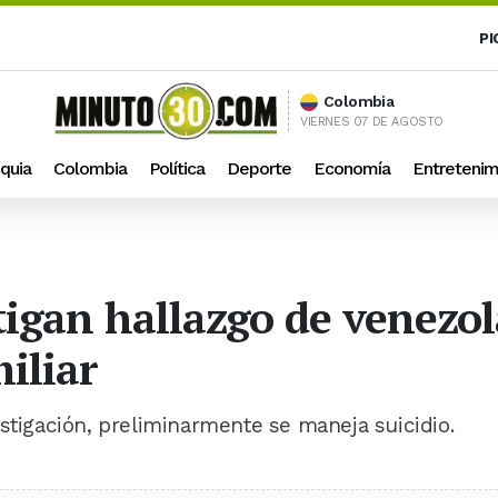
PI
Colombia
VIERNES 07 DE AGOSTO
quia
Colombia
Política
Deporte
Economía
Entretenim
tigan hallazgo de venezol
iliar
stigación, preliminarmente se maneja suicidio.