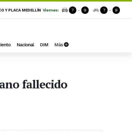
Viernes:
7
-
9
7
-
9
CO Y PLACA MEDELLÍN
iento
Nacional
DIM
Más
ano fallecido