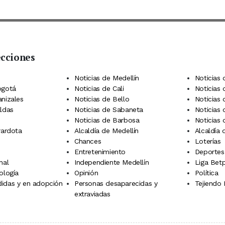
ecciones
 Telegram
dIn
terest
Noticias de Medellín
Noticias 
ogotá
Noticias de Cali
Noticias
anizales
Noticias de Bello
Noticias
aldas
Noticias de Sabaneta
Noticias 
Noticias de Barbosa
Noticias
rardota
Alcaldía de Medellín
Alcaldía
Chances
Loterías
Entretenimiento
Deportes
nal
Independiente Medellín
Liga Betp
ología
Opinión
Política
idas y en adopción
Personas desaparecidas y
Tejiendo
extraviadas