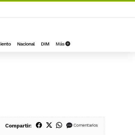
iento
Nacional
DIM
Más
Compartir en Facebook
Compartir en X (Twitter)
Compartir en WhatsApp
Compartir:
Comentarios