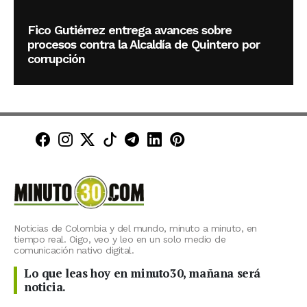
Fico Gutiérrez entrega avances sobre
procesos contra la Alcaldía de Quintero por
corrupción
Minuto30 en Facebook
Minuto30 en Instagram
Minuto30 en X (Twitter)
Minuto30 en TikTok
Canal de Minuto30 en T
Minuto30 en LinkedIn
Minuto30 en Pinte
Noticias de Colombia y del mundo, minuto a minuto, en
tiempo real. Oigo, veo y leo en un solo medio de
comunicación nativo digital.
Lo que leas hoy en minuto30, mañana será
noticia.