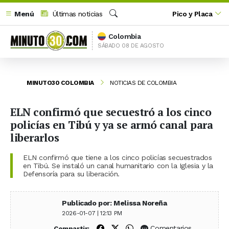
Menú
Últimas noticias
Pico y Placa
Buscar
Colombia
SÁBADO 08 DE AGOSTO
MINUTO30 COLOMBIA
NOTICIAS DE COLOMBIA
ELN confirmó que secuestró a los cinco
policías en Tibú y ya se armó canal para
liberarlos
ELN confirmó que tiene a los cinco policías secuestrados
en Tibú. Se instaló un canal humanitario con la Iglesia y la
Defensoría para su liberación.
Publicado por: Melissa Noreña
2026-01-07 | 12:13 PM
Compartir en Facebook
Compartir en X (Twitter)
Compartir en WhatsApp
Comentarios
Compartir: