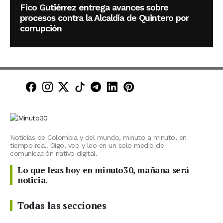
Fico Gutiérrez entrega avances sobre
procesos contra la Alcaldía de Quintero por
corrupción
Minuto30 en Facebook
Minuto30 en Instagram
Minuto30 en X (Twitter)
Minuto30 en TikTok
Canal de Minuto30 en T
Minuto30 en LinkedIn
Minuto30 en Pinte
Noticias de Colombia y del mundo, minuto a minuto, en
tiempo real. Oigo, veo y leo en un solo medio de
comunicación nativo digital.
Lo que leas hoy en minuto30, mañana será
noticia.
Todas las secciones