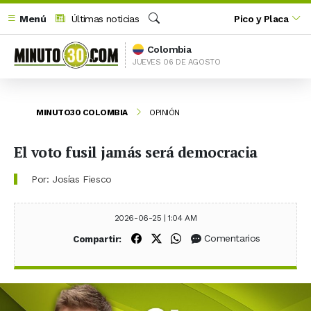
Menú
Últimas noticias
Pico y Placa
Buscar
Colombia
JUEVES 06 DE AGOSTO
MINUTO30 COLOMBIA
OPINIÓN
El voto fusil jamás será democracia
Por: Josías Fiesco
2026-06-25 | 1:04 AM
Compartir en Facebook
Compartir en X (Twitter)
Compartir en WhatsApp
Comentarios
Compartir: