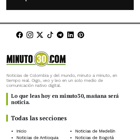
Minuto30 en Facebook
Minuto30 en Instagram
Minuto30 en X (Twitter)
Minuto30 en TikTok
Canal de Minuto30 en T
Minuto30 en LinkedIn
Minuto30 en Pinte
Noticias de Colombia y del mundo, minuto a minuto, en
tiempo real. Oigo, veo y leo en un solo medio de
comunicación nativo digital.
Lo que leas hoy en minuto30, mañana será
noticia.
Todas las secciones
Inicio
Noticias de Medellín
Noticias de Antioquia
Noticias de Bogotá