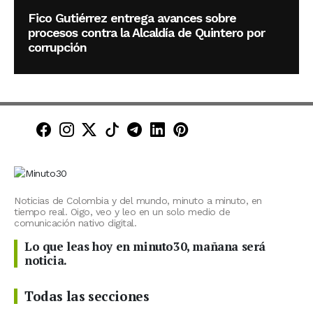
Fico Gutiérrez entrega avances sobre
procesos contra la Alcaldía de Quintero por
corrupción
Minuto30 en Facebook
Minuto30 en Instagram
Minuto30 en X (Twitter)
Minuto30 en TikTok
Canal de Minuto30 en T
Minuto30 en LinkedIn
Minuto30 en Pinte
Noticias de Colombia y del mundo, minuto a minuto, en
tiempo real. Oigo, veo y leo en un solo medio de
comunicación nativo digital.
Lo que leas hoy en minuto30, mañana será
noticia.
Todas las secciones