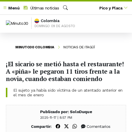
Menú
Últimas noticias
Pico y Placa
Buscar
Colombia
DOMINGO 09 DE AGOSTO
MINUTO30 COLOMBIA
NOTICIAS DE ITAGÜÍ
¡El sicario se metió hasta el restaurante!
A «piña» le pegaron 11 tiros frente a la
novia, cuando estaban comiendo
El sujeto ya había sido víctima de un atentado anterior en
el mes de enero
Publicado por: SoloDuque
2025-11-17 | 8:57 PM
Compartir en Facebook
Compartir en X (Twitter)
Compartir en WhatsApp
Comentarios
Compartir: