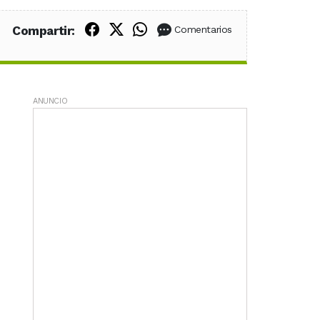
Compartir en Facebook
Compartir en X (Twitter)
Compartir en WhatsApp
Compartir:
Comentarios
ANUNCIO