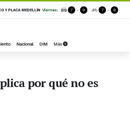
Viernes:
7
-
9
7
-
9
CO Y PLACA MEDELLÍN
iento
Nacional
DIM
Más
plica por qué no es