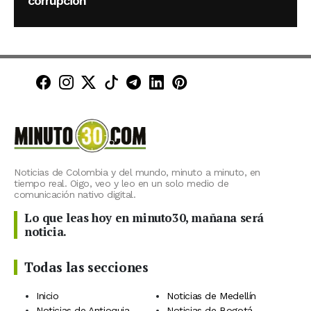
corrupción
Minuto30 en Facebook
Minuto30 en Instagram
Minuto30 en X (Twitter)
Minuto30 en TikTok
Canal de Minuto30 en T
Minuto30 en LinkedIn
Minuto30 en Pinte
Noticias de Colombia y del mundo, minuto a minuto, en
tiempo real. Oigo, veo y leo en un solo medio de
comunicación nativo digital.
Lo que leas hoy en minuto30, mañana será
noticia.
Todas las secciones
Inicio
Noticias de Medellín
Noticias de Antioquia
Noticias de Bogotá