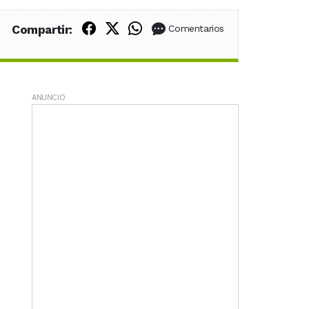
Compartir en Facebook
Compartir en X (Twitter)
Compartir en WhatsApp
Compartir:
Comentarios
ANUNCIO