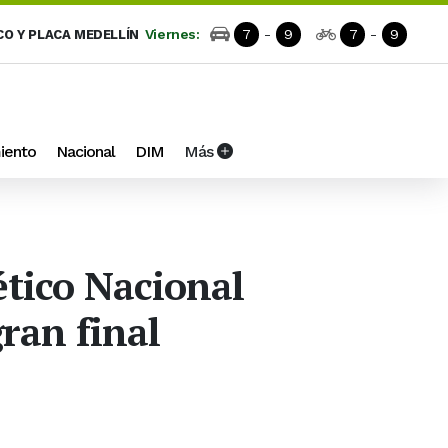
Viernes:
7
-
9
7
-
9
CO Y PLACA MEDELLÍN
iento
Nacional
DIM
Más
ético Nacional
gran final