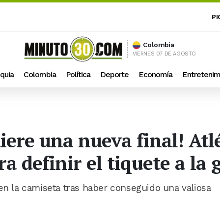
PI
Colombia
VIERNES 07 DE AGOSTO
quia
Colombia
Política
Deporte
Economía
Entretenim
iere una nueva final! Atl
a definir el tiquete a la 
 en la camiseta tras haber conseguido una valiosa