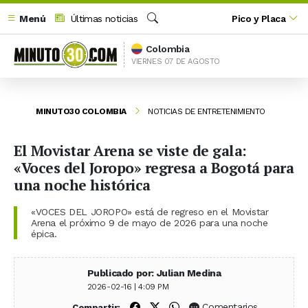
Menú
Últimas noticias
Pico y Placa
Buscar
Colombia
VIERNES 07 DE AGOSTO
MINUTO30 COLOMBIA
NOTICIAS DE ENTRETENIMIENTO
El Movistar Arena se viste de gala:
«Voces del Joropo» regresa a Bogotá para
una noche histórica
«VOCES DEL JOROPO» está de regreso en el Movistar
Arena el próximo 9 de mayo de 2026 para una noche
épica.
Publicado por: Julian Medina
2026-02-16 | 4:09 PM
Compartir en Facebook
Compartir en X (Twitter)
Compartir en WhatsApp
Comentarios
Compartir: