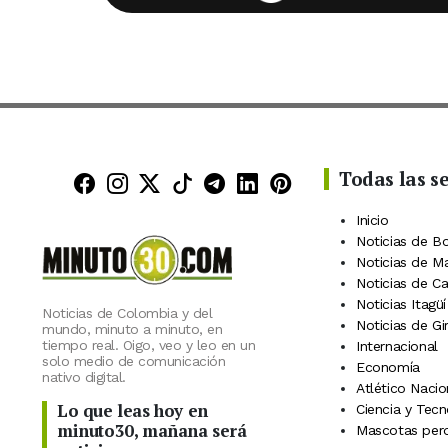
Todas las s
Minuto30 en Facebook
Minuto30 en Instagram
Minuto30 en X (Twitter)
Minuto30 en TikTok
Canal de Minuto30 en
Minuto30 en Linke
Minuto30 en Pin
Inicio
Noticias de B
Noticias de M
Noticias de C
Noticias Itagüí
Noticias de Colombia y del
Noticias de Gi
mundo, minuto a minuto, en
tiempo real. Oigo, veo y leo en un
Internacional
solo medio de comunicación
Economía
nativo digital.
Atlético Nacio
Lo que leas hoy en
Ciencia y Tecn
minuto30, mañana será
Mascotas perd