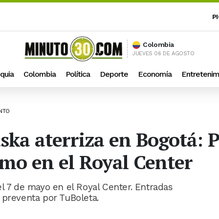
P
Colombia
JUEVES 06 DE AGOSTO
quia
Colombia
Política
Deporte
Economía
Entretenim
ENTO
aska aterriza en Bogotá:
mo en el Royal Center
l 7 de mayo en el Royal Center. Entradas
 preventa por TuBoleta.