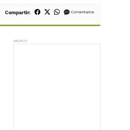
Compartir en Facebook
Compartir en X (Twitter)
Compartir en WhatsApp
Compartir:
Comentarios
ANUNCIO