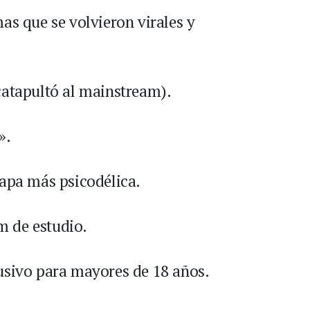
as que se volvieron virales y
s catapultó al mainstream).
».
tapa más psicodélica.
m de estudio.
usivo para mayores de 18 años.