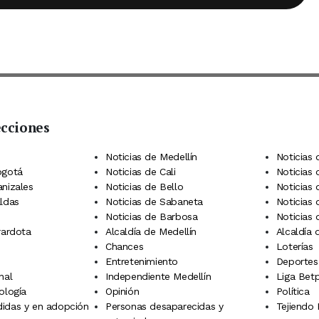
ecciones
 Telegram
dIn
terest
Noticias de Medellín
Noticias 
ogotá
Noticias de Cali
Noticias
anizales
Noticias de Bello
Noticias
aldas
Noticias de Sabaneta
Noticias 
Noticias de Barbosa
Noticias
rardota
Alcaldía de Medellín
Alcaldía
Chances
Loterías
Entretenimiento
Deportes
nal
Independiente Medellín
Liga Betp
ología
Opinión
Política
idas y en adopción
Personas desaparecidas y
Tejiendo