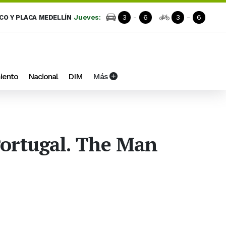
Jueves:
3
-
6
3
-
6
ICO Y PLACA MEDELLÍN
iento
Nacional
DIM
Más
 Portugal. The Man