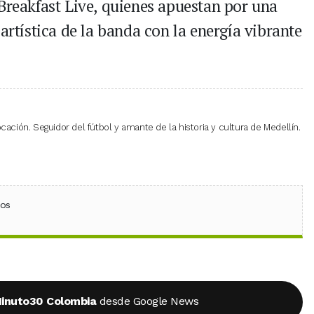
 Breakfast Live, quienes apuestan por una
artística de la banda con la energía vibrante
cación. Seguidor del fútbol y amante de la historia y cultura de Medellín.
ebook
 (Twitter)
 en WhatsApp
ios
inuto30 Colombia
desde Google News