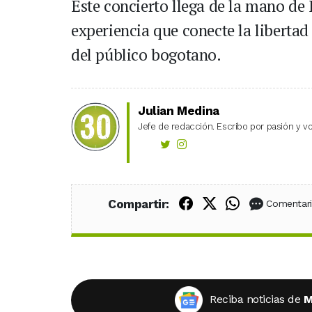
Este concierto llega de la mano de
experiencia que conecte la libertad 
del público bogotano.
Julian Medina
Jefe de redacción. Escribo por pasión y vo
Compartir en Fac
Compartir en X
Compartir
Compartir:
Comentar
Reciba noticias de
M