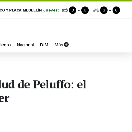
Jueves:
3
-
6
3
-
6
ICO Y PLACA MEDELLÍN
iento
Nacional
DIM
Más
ud de Peluffo: el
er