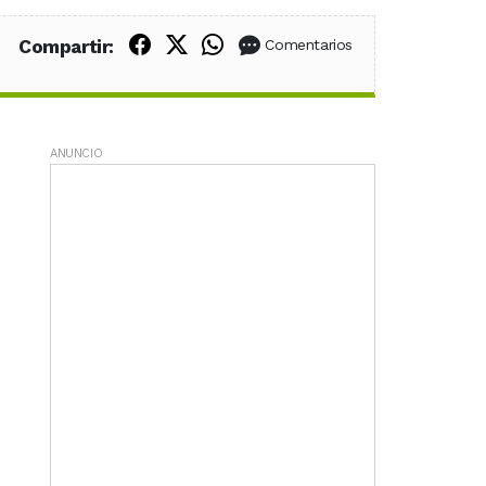
Compartir en Facebook
Compartir en X (Twitter)
Compartir en WhatsApp
Compartir:
Comentarios
ANUNCIO