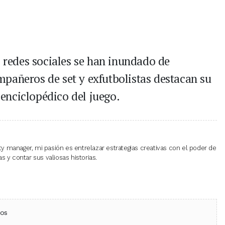
s redes sociales se han inundado de
pañeros de set y exfutbolistas destacan su
enciclopédico del juego.
 manager, mi pasión es entrelazar estrategias creativas con el poder de
 y contar sus valiosas historias.
ebook
 (Twitter)
 en WhatsApp
ios