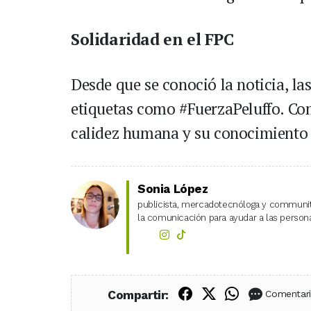
Solidaridad en el FPC
Desde que se conoció la noticia, la
etiquetas como #FuerzaPeluffo. Com
calidez humana y su conocimiento 
Sonia López
publicista, mercadotecnóloga y community
la comunicación para ayudar a las personas
Compartir en Fac
Compartir en X
Compartir
Compartir:
Comentar