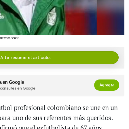
orresponda
IA te resume el artículo.
a en Google
Agregar
 consultes en Google.
útbol profesional colombiano se une en un
para uno de sus referentes más queridos.
nfirmó que el exfutbolista de 67 años,