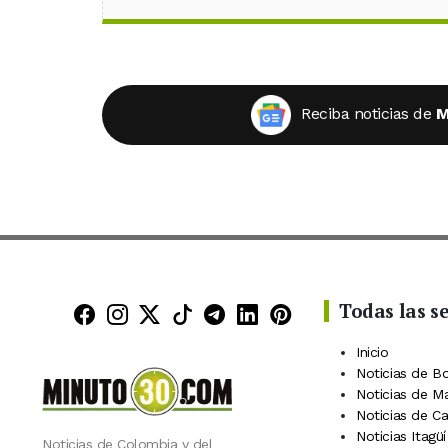
Reciba noticias de
M
Todas las s
Minuto30 en Facebook
Minuto30 en Instagram
Minuto30 en X (Twitter)
Minuto30 en TikTok
Canal de Minuto30 en
Minuto30 en Linke
Minuto30 en Pin
Inicio
Noticias de B
Noticias de M
Noticias de C
Noticias Itagüí
Noticias de Colombia y del