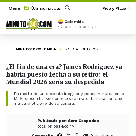
Menú
Últimas noticias
Pico y Placa
Buscar
Colombia
SÁBADO 08 DE AGOSTO
MINUTO30 COLOMBIA
NOTICIAS DE DEPORTE
¿El fin de una era? James Rodríguez ya
habría puesto fecha a su retiro: el
Mundial 2026 sería su despedida
En medio de un presente irregular y pocos minutos en la
MLS, crecen las versiones sobre una determinación que
marcaría el cierre de su carrera.
Publicado por: Sara Cespedes
2026-05-09 | 4:09 PM
Compartir en Facebook
Compartir en X (Twitter)
Compartir en WhatsApp
Comentarios
Compartir: