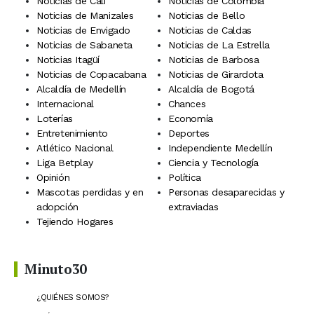
Noticias de Cali
Noticias de Colombia
Noticias de Manizales
Noticias de Bello
Noticias de Envigado
Noticias de Caldas
Noticias de Sabaneta
Noticias de La Estrella
Noticias Itagüí
Noticias de Barbosa
Noticias de Copacabana
Noticias de Girardota
Alcaldía de Medellín
Alcaldía de Bogotá
Internacional
Chances
Loterías
Economía
Entretenimiento
Deportes
Atlético Nacional
Independiente Medellín
Liga Betplay
Ciencia y Tecnología
Opinión
Política
Mascotas perdidas y en
Personas desaparecidas y
adopción
extraviadas
Tejiendo Hogares
Minuto30
¿QUIÉNES SOMOS?