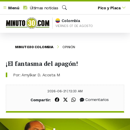
Menú
Últimas noticias
Pico y Placa
Buscar
Colombia
VIERNES 07 DE AGOSTO
MINUTO30 COLOMBIA
OPINIÓN
¡El fantasma del apagón!
Por: Amylkar D. Acosta M
2026-06-21 | 12:33 AM
Compartir en Facebook
Compartir en X (Twitter)
Compartir en WhatsApp
Comentarios
Compartir: