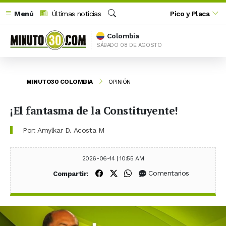
Menú
Últimas noticias
Pico y Placa
Buscar
Colombia
SÁBADO 08 DE AGOSTO
MINUTO30 COLOMBIA
OPINIÓN
¡El fantasma de la Constituyente!
Por: Amylkar D. Acosta M
2026-06-14 | 10:55 AM
Compartir en Facebook
Compartir en X (Twitter)
Compartir en WhatsApp
Comentarios
Compartir: