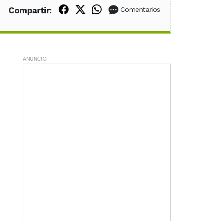
Compartir en Facebook
Compartir en X (Twitter)
Compartir en WhatsApp
Compartir:
Comentarios
ANUNCIO