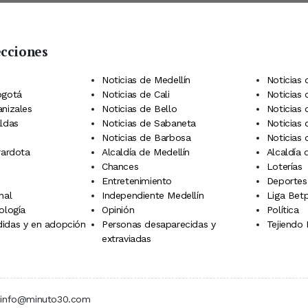
ecciones
 Telegram
dIn
terest
Noticias de Medellín
Noticias 
ogotá
Noticias de Cali
Noticias
anizales
Noticias de Bello
Noticias
aldas
Noticias de Sabaneta
Noticias 
Noticias de Barbosa
Noticias
rardota
Alcaldía de Medellín
Alcaldía
Chances
Loterías
Entretenimiento
Deportes
nal
Independiente Medellín
Liga Betp
ología
Opinión
Política
idas y en adopción
Personas desaparecidas y
Tejiendo
extraviadas
 | info@minuto30.com