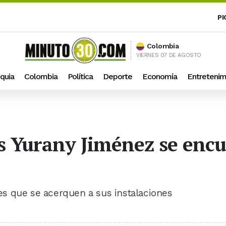
PI
Colombia
VIERNES 07 DE AGOSTO
quia
Colombia
Política
Deporte
Economía
Entretenim
s Yurany Jiménez se enc
ares que se acerquen a sus instalaciones