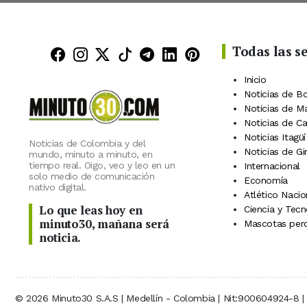
Todas las s
Minuto30 en Facebook
Minuto30 en Instagram
Minuto30 en X (Twitter)
Minuto30 en TikTok
Canal de Minuto30 en
Minuto30 en Linke
Minuto30 en Pin
Inicio
Noticias de B
Noticias de M
Noticias de C
Noticias Itagüí
Noticias de Colombia y del
Noticias de Gi
mundo, minuto a minuto, en
tiempo real. Oigo, veo y leo en un
Internacional
solo medio de comunicación
Economía
nativo digital.
Atlético Nacio
Lo que leas hoy en
Ciencia y Tecn
minuto30, mañana será
Mascotas perd
noticia.
© 2026 Minuto30 S.A.S | Medellín - Colombia | Nit:900604924-8