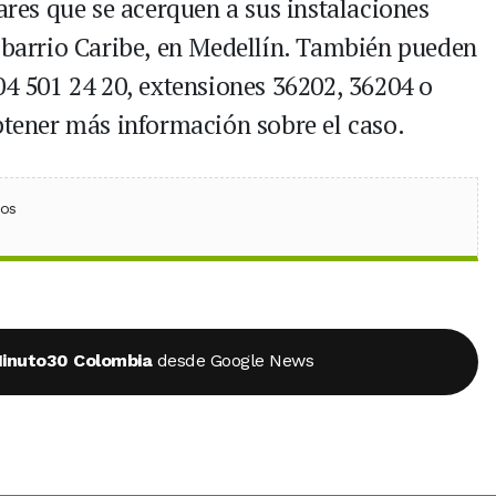
iares que se acerquen a sus instalaciones
, barrio Caribe, en Medellín. También pueden
04 501 24 20, extensiones 36202, 36204 o
btener más información sobre el caso.
ebook
 (Twitter)
 en WhatsApp
ios
inuto30 Colombia
desde Google News