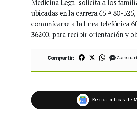
Medicina Legal solicita a los famil
ubicadas en la carrera 65 # 80-325
comunicarse a la línea telefónica 6
36200, para recibir orientación y o
Compartir en Fac
Compartir en X
Compartir
Compartir:
Comentar
Reciba noticias de
M