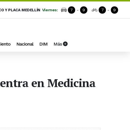
Viernes:
7
-
9
7
-
9
CO Y PLACA MEDELLÍN
iento
Nacional
DIM
Más
uentra en Medicina