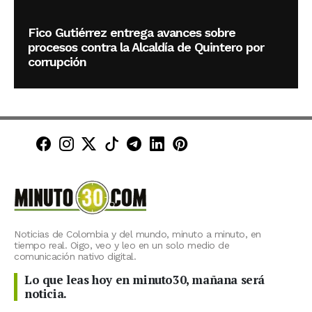
Fico Gutiérrez entrega avances sobre
procesos contra la Alcaldía de Quintero por
corrupción
Minuto30 en Facebook
Minuto30 en Instagram
Minuto30 en X (Twitter)
Minuto30 en TikTok
Canal de Minuto30 en T
Minuto30 en LinkedIn
Minuto30 en Pinte
Noticias de Colombia y del mundo, minuto a minuto, en
tiempo real. Oigo, veo y leo en un solo medio de
comunicación nativo digital.
Lo que leas hoy en minuto30, mañana será
noticia.