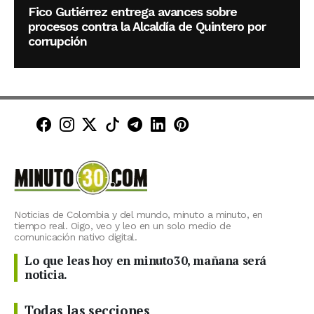
Fico Gutiérrez entrega avances sobre
procesos contra la Alcaldía de Quintero por
corrupción
Minuto30 en Facebook
Minuto30 en Instagram
Minuto30 en X (Twitter)
Minuto30 en TikTok
Canal de Minuto30 en T
Minuto30 en LinkedIn
Minuto30 en Pinte
Noticias de Colombia y del mundo, minuto a minuto, en
tiempo real. Oigo, veo y leo en un solo medio de
comunicación nativo digital.
Lo que leas hoy en minuto30, mañana será
noticia.
Todas las secciones