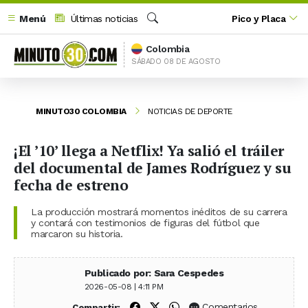
Menú
Últimas noticias
Pico y Placa
Buscar
Colombia
SÁBADO 08 DE AGOSTO
MINUTO30 COLOMBIA
NOTICIAS DE DEPORTE
¡El ’10’ llega a Netflix! Ya salió el tráiler
del documental de James Rodríguez y su
fecha de estreno
La producción mostrará momentos inéditos de su carrera
y contará con testimonios de figuras del fútbol que
marcaron su historia.
Publicado por: Sara Cespedes
2026-05-08 | 4:11 PM
Compartir en Facebook
Compartir en X (Twitter)
Compartir en WhatsApp
Comentarios
Compartir: