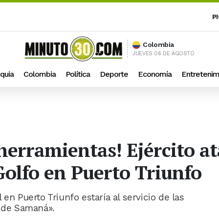
P
Colombia
JUEVES 06 DE AGOSTO
quia
Colombia
Política
Deporte
Economía
Entretenim
herramientas! Ejército at
 Golfo en Puerto Triunfo
en Puerto Triunfo estaría al servicio de las
s de Samaná».