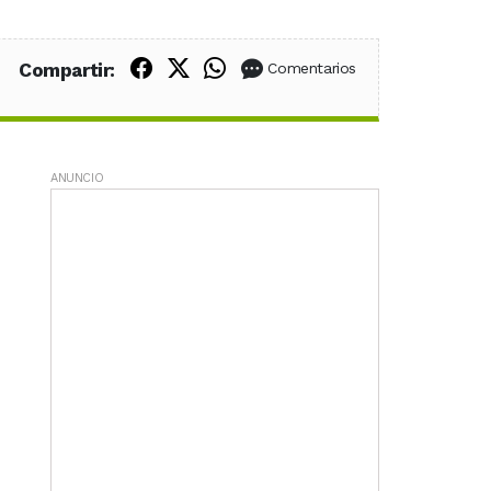
Compartir en Facebook
Compartir en X (Twitter)
Compartir en WhatsApp
Compartir:
Comentarios
ANUNCIO