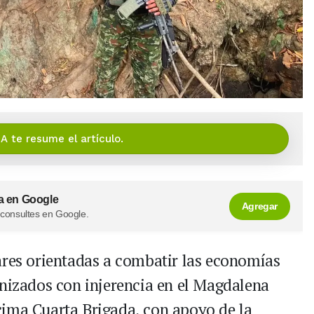
IA te resume el artículo.
a en Google
Agregar
 consultes en Google.
ares orientadas a combatir las economías
anizados con injerencia en el Magdalena
cima Cuarta Brigada, con apoyo de la