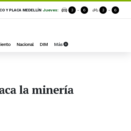
Jueves:
3
-
6
3
-
6
ICO Y PLACA MEDELLÍN
iento
Nacional
DIM
Más
aca la minería