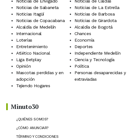
Noticias de Envigado
Noticias de Caldas
Noticias de Sabaneta
Noticias de La Estrella
Noticias Itagüí
Noticias de Barbosa
Noticias de Copacabana
Noticias de Girardota
Alcaldía de Medellín
Alcaldía de Bogotá
Internacional
Chances
Loterías
Economía
Entretenimiento
Deportes
Atlético Nacional
Independiente Medellín
Liga Betplay
Ciencia y Tecnología
Opinión
Política
Mascotas perdidas y en
Personas desaparecidas y
adopción
extraviadas
Tejiendo Hogares
Minuto30
¿QUIÉNES SOMOS?
¿CÓMO ANUNCIAR?
TÉRMINO Y CONDICIONES