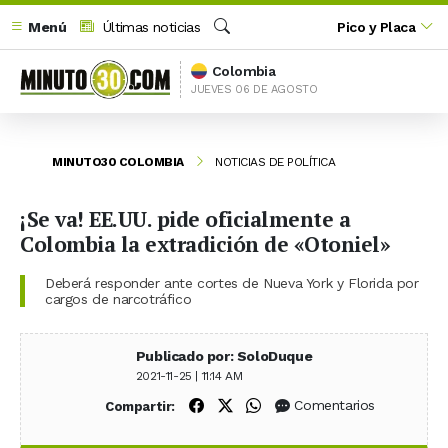
Menú
Últimas noticias
Pico y Placa
Buscar
Colombia
JUEVES 06 DE AGOSTO
MINUTO30 COLOMBIA
NOTICIAS DE POLÍTICA
¡Se va! EE.UU. pide oficialmente a
Colombia la extradición de «Otoniel»
Deberá responder ante cortes de Nueva York y Florida por
cargos de narcotráfico
Publicado por: SoloDuque
2021-11-25 | 11:14 AM
Compartir en Facebook
Compartir en X (Twitter)
Compartir en WhatsApp
Comentarios
Compartir: