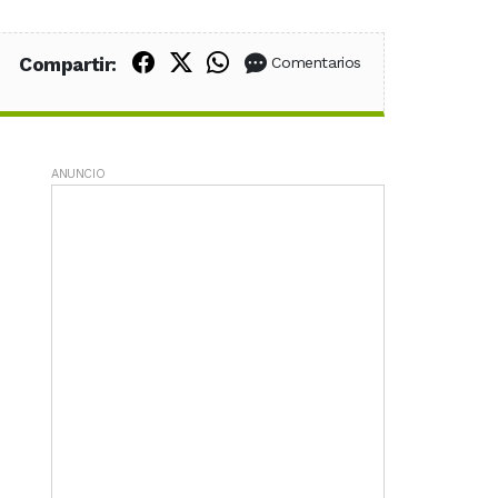
Compartir en Facebook
Compartir en X (Twitter)
Compartir en WhatsApp
Compartir:
Comentarios
ANUNCIO