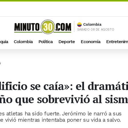
Colombia
SÁBADO 08 DE AGOSTO
quia
Colombia
Política
Deporte
Economía
Entretenim
S
icio se caía»: el dramáti
ño que sobrevivió al sis
s atletas ha sido fuerte. Jerónimo le narró a sus
 vivió mientras intentaba poner su vida a salvo.