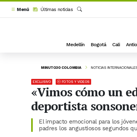
Menú
Últimas noticias
Buscar
Medellín
Bogotá
Cali
Antio
MINUTO30 COLOMBIA
NOTICIAS INTERNACIONALE
EXCLUSIVO
FOTOS Y VIDEOS
«Vimos cómo un edif
deportista sonsone
El impacto emocional para los jóvene
padres los angustiosos segundos que