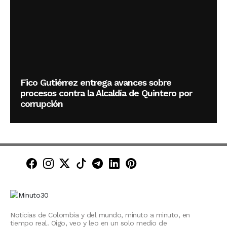
Fico Gutiérrez entrega avances sobre
procesos contra la Alcaldía de Quintero por
corrupción
Minuto30 en Facebook
Minuto30 en Instagram
Minuto30 en X (Twitter)
Minuto30 en TikTok
Canal de Minuto30 en T
Minuto30 en LinkedIn
Minuto30 en Pinte
Noticias de Colombia y del mundo, minuto a minuto, en
tiempo real. Oigo, veo y leo en un solo medio de