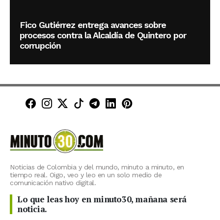
Fico Gutiérrez entrega avances sobre
procesos contra la Alcaldía de Quintero por
corrupción
Minuto30 en Facebook
Minuto30 en Instagram
Minuto30 en X (Twitter)
Minuto30 en TikTok
Canal de Minuto30 en T
Minuto30 en LinkedIn
Minuto30 en Pinte
Noticias de Colombia y del mundo, minuto a minuto, en
tiempo real. Oigo, veo y leo en un solo medio de
comunicación nativo digital.
Lo que leas hoy en minuto30, mañana será
noticia.