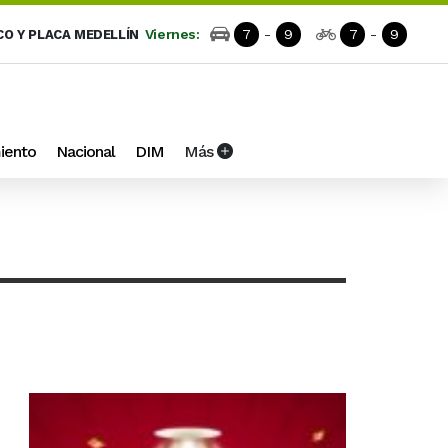
Viernes:
7
-
9
7
-
9
CO Y PLACA MEDELLÍN
iento
Nacional
DIM
Más