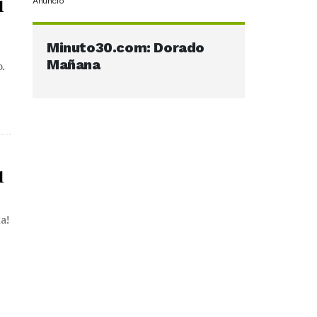
Anuncio
l
Minuto30.com: Dorado
Mañana
.
l
a!