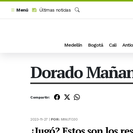
Menú
Últimas noticias
Buscar
Medellín
Bogotá
Cali
Antio
Dorado Maña
Compartir:
2023-11-27 |
POR:
MINUTO30
¿Jugó? Estos son los r