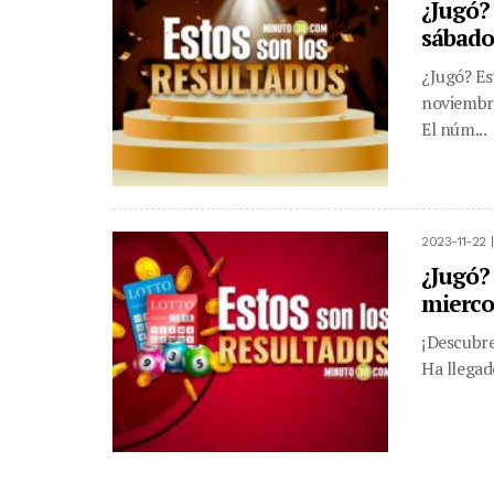
¿Jugó?
sábado
¿Jugó? Es
noviembre
El núm...
2023-11-22 
¿Jugó?
mierco
¡Descubre
Ha llegad