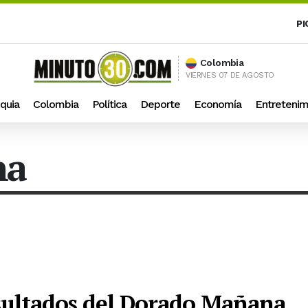
PI
Colombia
VIERNES 07 DE AGOSTO
quia
Colombia
Política
Deporte
Economía
Entretenim
na
esultados del Dorado Mañana