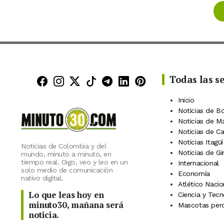
Todas las s
Minuto30 en Facebook
Minuto30 en Instagram
Minuto30 en X (Twitter)
Minuto30 en TikTok
Canal de Minuto30 en
Minuto30 en Linke
Minuto30 en Pin
Inicio
Noticias de B
Noticias de M
Noticias de C
Noticias Itagüí
Noticias de Colombia y del
Noticias de Gi
mundo, minuto a minuto, en
tiempo real. Oigo, veo y leo en un
Internacional
solo medio de comunicación
Economía
nativo digital.
Atlético Nacio
Lo que leas hoy en
Ciencia y Tecn
minuto30, mañana será
Mascotas perd
noticia.