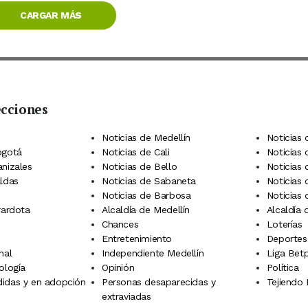
CARGAR MÁS
ecciones
 Telegram
dIn
terest
Noticias de Medellín
Noticias 
ogotá
Noticias de Cali
Noticias
anizales
Noticias de Bello
Noticias
aldas
Noticias de Sabaneta
Noticias 
Noticias de Barbosa
Noticias
rardota
Alcaldía de Medellín
Alcaldía
Chances
Loterías
Entretenimiento
Deportes
nal
Independiente Medellín
Liga Betp
ología
Opinión
Política
idas y en adopción
Personas desaparecidas y
Tejiendo
extraviadas