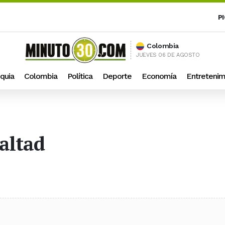
P
Colombia
JUEVES 06 DE AGOSTO
quia
Colombia
Política
Deporte
Economía
Entretenim
ealtad