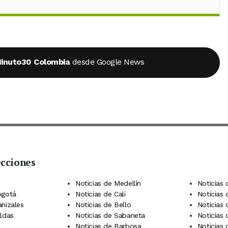
inuto30 Colombia
desde Google News
ecciones
 Telegram
dIn
terest
Noticias de Medellín
Noticias 
ogotá
Noticias de Cali
Noticias
anizales
Noticias de Bello
Noticias
aldas
Noticias de Sabaneta
Noticias 
Noticias de Barbosa
Noticias