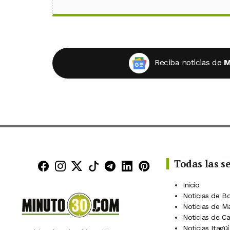
Reciba noticias de
M
Todas las s
Minuto30 en Facebook
Minuto30 en Instagram
Minuto30 en X (Twitter)
Minuto30 en TikTok
Canal de Minuto30 en
Minuto30 en Linke
Minuto30 en Pin
Inicio
Noticias de B
Noticias de M
Noticias de C
Noticias Itagüí