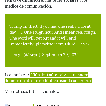
temas de discusión en las redes sociales y los
medios de comunicación.
Trump on theft: If you had one really violent
day.. .. … One rough hour. And I mean real rough.
The word will get out and it will end
immediately.
pic.twitter.com/DkOdULcV32
— Acyn (@Acyn)
September 29, 2024
Lea tambien:
Niña de 4 años salva a su madre
durante un ataque epiléptico usando una Alexa
Más noticias Internacionales.