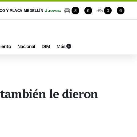
Jueves:
3
-
6
3
-
6
ICO Y PLACA MEDELLÍN
iento
Nacional
DIM
Más
 también le dieron