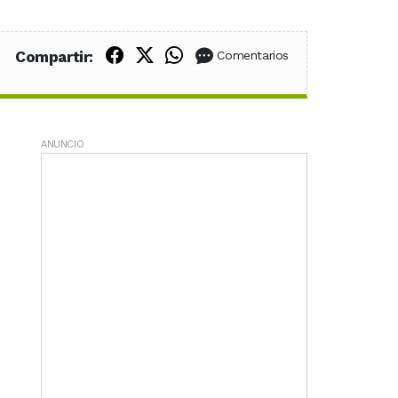
Compartir en Facebook
Compartir en X (Twitter)
Compartir en WhatsApp
Compartir:
Comentarios
ANUNCIO