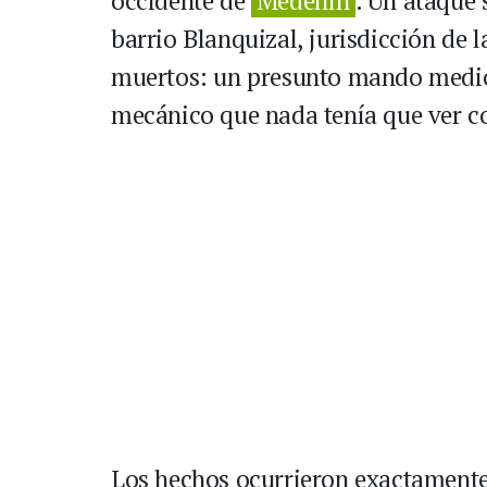
occidente de
Medellín
. Un ataque s
barrio Blanquizal, jurisdicción de
muertos: un presunto mando medio 
mecánico que nada tenía que ver co
Los hechos ocurrieron exactamente 