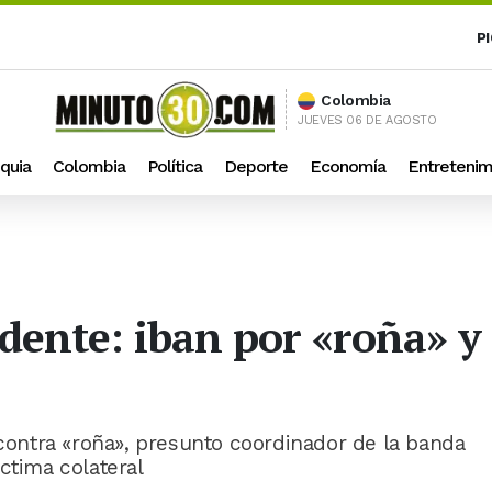
P
Colombia
JUEVES 06 DE AGOSTO
quia
Colombia
Política
Deporte
Economía
Entretenim
idente: iban por «roña» y
 contra «roña», presunto coordinador de la banda
ctima colateral