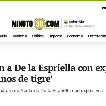
PI
Colombia
VIERNES 07 DE AGOSTO
quia
Colombia
Política
Deporte
Economía
Entretenim
n a De la Espriella con e
os de tigre’
imátum de Abelardo De la Espriella con explosivos