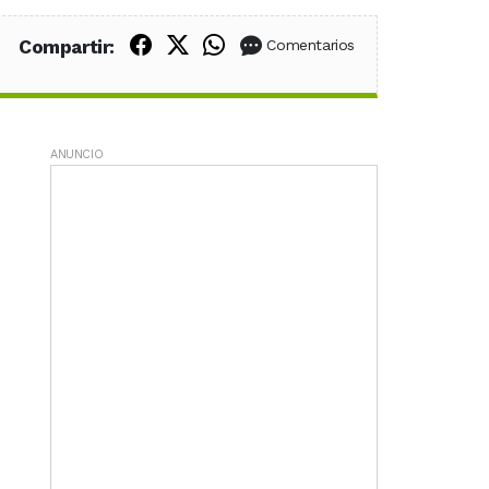
Compartir en Facebook
Compartir en X (Twitter)
Compartir en WhatsApp
Compartir:
Comentarios
ANUNCIO