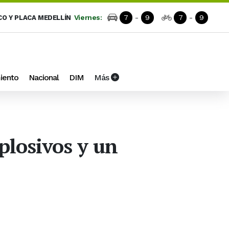
Viernes:
7
-
9
7
-
9
CO Y PLACA MEDELLÍN
iento
Nacional
DIM
Más
xplosivos y un