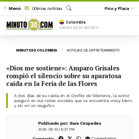
Menú
Últimas noticias
Pico y Placa
Buscar
Colombia
JUEVES 06 DE AGOSTO
MINUTO30 COLOMBIA
NOTICIAS DE ENTRETENIMIENTO
«Dios me sostiene»: Amparo Grisales
rompió el silencio sobre su aparatosa
caída en la Feria de las Flores
A dos días de su caída en el Desfile de Silleteros, la actriz
aseguró en sus redes sociales que se encuentra «muy bien»
y sin «ni un rasguño»
Publicado por: Sara Cespedes
2025-08-13 | 6:27 PM
Compartir en Facebook
Compartir en X (Twitter)
Compartir en WhatsApp
Comentarios
Compartir: