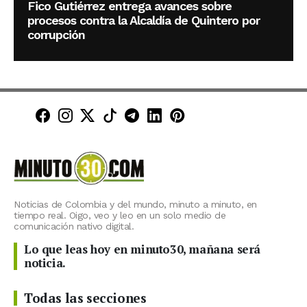
Fico Gutiérrez entrega avances sobre
procesos contra la Alcaldía de Quintero por
corrupción
Minuto30 en Facebook
Minuto30 en Instagram
Minuto30 en X (Twitter)
Minuto30 en TikTok
Canal de Minuto30 en T
Minuto30 en LinkedIn
Minuto30 en Pinte
Noticias de Colombia y del mundo, minuto a minuto, en
tiempo real. Oigo, veo y leo en un solo medio de
comunicación nativo digital.
Lo que leas hoy en minuto30, mañana será
noticia.
Todas las secciones