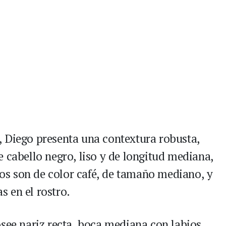
 Diego presenta una contextura robusta,
 cabello negro, liso y de longitud mediana,
ojos son de color café, de tamaño mediano, y
as en el rostro.
osee nariz recta, boca mediana con labios