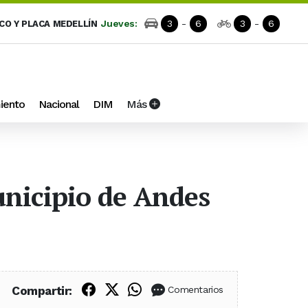
Jueves:
3
-
6
3
-
6
ICO Y PLACA MEDELLÍN
iento
Nacional
DIM
Más
nicipio de Andes
Compartir en Facebook
Compartir en X (Twitter)
Compartir en WhatsApp
Compartir:
Comentarios