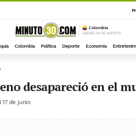
P
Colombia
JUEVES 06 DE AGOSTO
quia
Colombia
Política
Deporte
Economía
Entretenim
S
eno desapareció en el mu
17 de junio