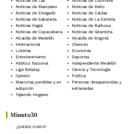
Noticias de Cali
Noticias de Colombia
Noticias de Manizales
Noticias de Bello
Noticias de Envigado
Noticias de Caldas
Noticias de Sabaneta
Noticias de La Estrella
Noticias Itagüí
Noticias de Barbosa
Noticias de Copacabana
Noticias de Girardota
Alcaldía de Medellín
Alcaldía de Bogotá
Internacional
Chances
Loterías
Economía
Entretenimiento
Deportes
Atlético Nacional
Independiente Medellín
Liga Betplay
Ciencia y Tecnología
Opinión
Política
Mascotas perdidas y en
Personas desaparecidas y
adopción
extraviadas
Tejiendo Hogares
Minuto30
¿QUIÉNES SOMOS?