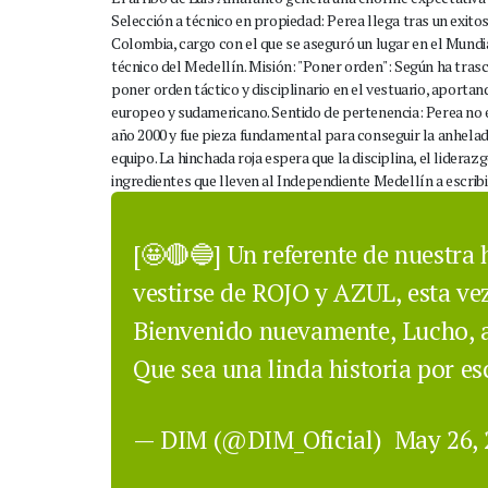
Selección a técnico en propiedad: Perea llega tras un exit
Colombia, cargo con el que se aseguró un lugar en el Mundia
técnico del Medellín. Misión: "Poner orden": Según ha trasc
poner orden táctico y disciplinario en el vestuario, aportand
europeo y sudamericano. Sentido de pertenencia: Perea no e
año 2000 y fue pieza fundamental para conseguir la anhelada
equipo. La hinchada roja espera que la disciplina, el lidera
ingredientes que lleven al Independiente Medellín a escribir,
[🤩🔴🔵] Un referente de nuestra h
vestirse de ROJO y AZUL, esta ve
Bienvenido nuevamente, Lucho, a
Que sea una linda historia por es
— DIM (@DIM_Oficial)
May 26, 