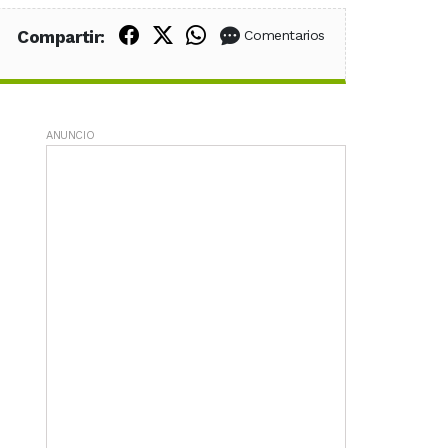
Compartir en Facebook
Compartir en X (Twitter)
Compartir en WhatsApp
Compartir:
Comentarios
ANUNCIO