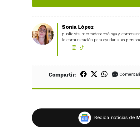
Sonia López
publicista, mercadotecnóloga y community
la comunicación para ayudar a las personas
Compartir en Fac
Compartir en X
Compartir
Compartir:
Comentar
Reciba noticias de
M