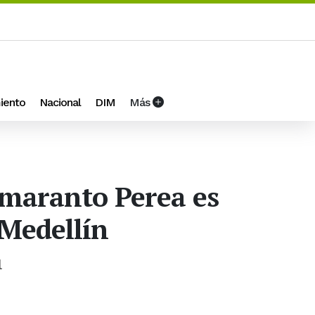
iento
Nacional
DIM
Más
Amaranto Perea es
 Medellín
l