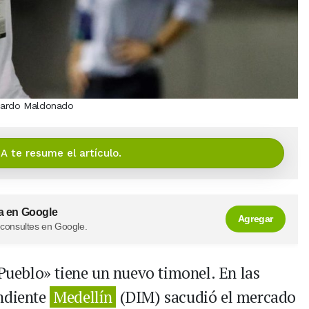
icardo Maldonado
IA te resume el artículo.
a en Google
Agregar
 consultes en Google.
 Pueblo» tiene un nuevo timonel. En las
endiente
Medellín
(DIM) sacudió el mercado