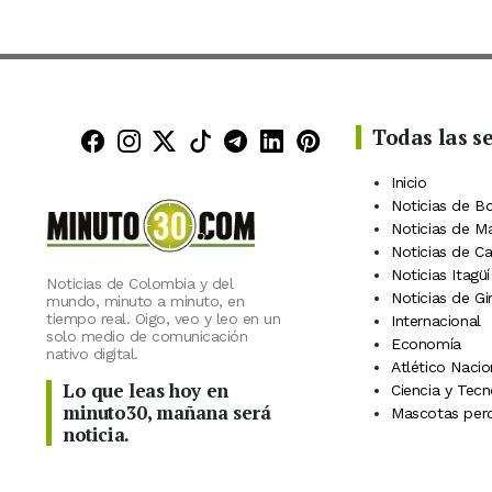
Todas las s
Minuto30 en Facebook
Minuto30 en Instagram
Minuto30 en X (Twitter)
Minuto30 en TikTok
Canal de Minuto30 en
Minuto30 en Linke
Minuto30 en Pin
Inicio
Noticias de B
Noticias de M
Noticias de C
Noticias Itagüí
Noticias de Colombia y del
Noticias de Gi
mundo, minuto a minuto, en
tiempo real. Oigo, veo y leo en un
Internacional
solo medio de comunicación
Economía
nativo digital.
Atlético Nacio
Lo que leas hoy en
Ciencia y Tecn
minuto30, mañana será
Mascotas perd
noticia.