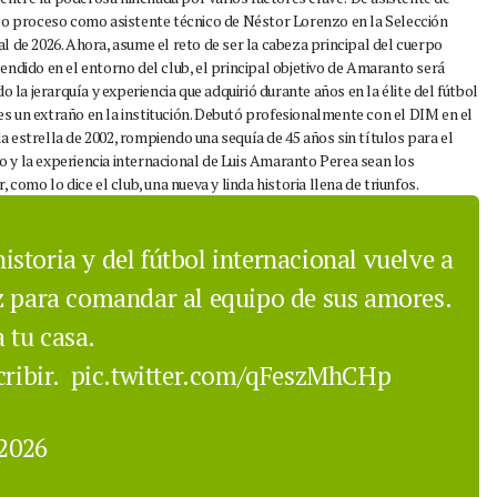
oso proceso como asistente técnico de Néstor Lorenzo en la Selección
l de 2026. Ahora, asume el reto de ser la cabeza principal del cuerpo
endido en el entorno del club, el principal objetivo de Amaranto será
o la jerarquía y experiencia que adquirió durante años en la élite del fútbol
s un extraño en la institución. Debutó profesionalmente con el DIM en el
 estrella de 2002, rompiendo una sequía de 45 años sin títulos para el
zgo y la experiencia internacional de Luis Amaranto Perea sean los
 como lo dice el club, una nueva y linda historia llena de triunfos.
istoria y del fútbol internacional vuelve a
z para comandar al equipo de sus amores.
 tu casa.
cribir.
pic.twitter.com/qFeszMhCHp
2026