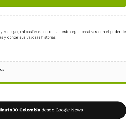
 manager, mi pasión es entrelazar estrategias creativas con el poder de
 y contar sus valiosas historias.
ebook
 (Twitter)
 en WhatsApp
ios
inuto30 Colombia
desde Google News