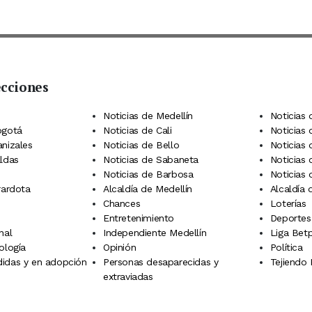
ecciones
 Telegram
dIn
terest
Noticias de Medellín
Noticias 
ogotá
Noticias de Cali
Noticias
anizales
Noticias de Bello
Noticias
aldas
Noticias de Sabaneta
Noticias 
Noticias de Barbosa
Noticias
rardota
Alcaldía de Medellín
Alcaldía
Chances
Loterías
Entretenimiento
Deportes
nal
Independiente Medellín
Liga Betp
ología
Opinión
Política
idas y en adopción
Personas desaparecidas y
Tejiendo
extraviadas