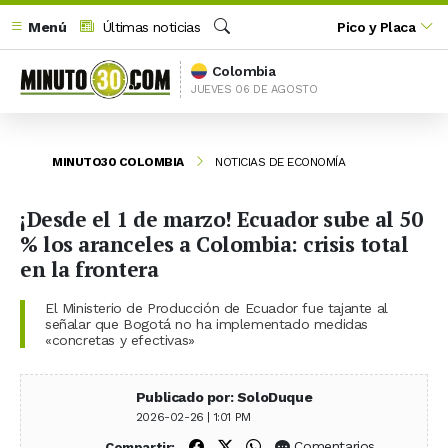
Menú
Últimas noticias
Pico y Placa
Buscar
Colombia
JUEVES 06 DE AGOSTO
MINUTO30 COLOMBIA
NOTICIAS DE ECONOMÍA
¡Desde el 1 de marzo! Ecuador sube al 50
% los aranceles a Colombia: crisis total
en la frontera
El Ministerio de Producción de Ecuador fue tajante al
señalar que Bogotá no ha implementado medidas
«concretas y efectivas»
Publicado por: SoloDuque
2026-02-26 | 1:01 PM
Compartir en Facebook
Compartir en X (Twitter)
Compartir en WhatsApp
Comentarios
Compartir: